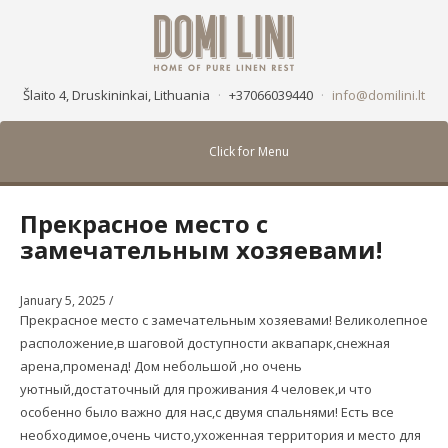
Šlaito 4, Druskininkai, Lithuania
·
+37066039440
·
info@domilini.lt
Click for Menu
Прекрасное место с
замечательным хозяевами!
January 5, 2025
/
Прекрасное место с замечательным хозяевами! Великолепное
расположение,в шаговой доступности аквапарк,снежная
арена,променад! Дом небольшой ,но очень
уютный,достаточный для проживания 4 человек,и что
особенно было важно для нас,с двумя спальнями! Есть все
необходимое,очень чисто,ухоженная территория и место для