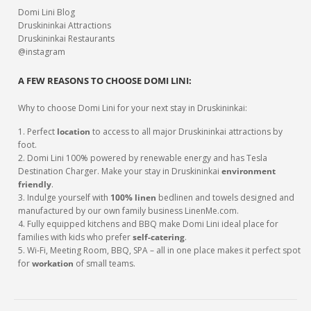
Domi Lini Blog
Druskininkai Attractions
Druskininkai Restaurants
@instagram
A FEW REASONS TO CHOOSE DOMI LINI:
Why to choose Domi Lini for your next stay in Druskininkai:
1. Perfect
location
to access to all major Druskininkai attractions by
foot.
2. Domi Lini 100% powered by renewable energy and has Tesla
Destination Charger. Make your stay in Druskininkai
environment
friendly
.
3. Indulge yourself with
100% linen
bedlinen and towels designed and
manufactured by our own family business LinenMe.com.
4. Fully equipped kitchens and BBQ make Domi Lini ideal place for
families with kids who prefer
self-catering
.
5. Wi-Fi, Meeting Room, BBQ, SPA – all in one place makes it perfect spot
for
workation
of small teams.