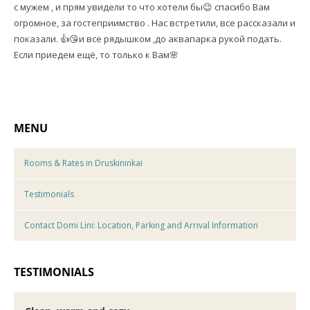
с мужем , и прям увидели то что хотели бы😉 спасибо Вам
огромное, за гостеприимство . Нас встретили, все рассказали и
показали. 👍😘и все рядышком ,до аквапарка рукой подать.
Если приедем ещё, то только к Вам🌸
MENU
Rooms & Rates in Druskininkai
Testimonials
Contact Domi Lini: Location, Parking and Arrival Information
TESTIMONIALS