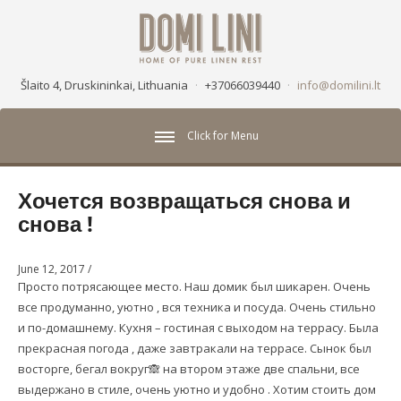
Šlaito 4, Druskininkai, Lithuania
·
+37066039440
·
info@domilini.lt
Click for Menu
Хочется возвращаться снова и
снова !
June 12, 2017
/
Просто потрясающее место. Наш домик был шикарен. Очень
все продуманно, уютно , вся техника и посуда. Очень стильно
и по-домашнему. Кухня – гостиная с выходом на террасу. Была
прекрасная погода , даже завтракали на террасе. Сынок был
восторге, бегал вокруг🙈 на втором этаже две спальни, все
выдержано в стиле, очень уютно и удобно . Хотим стоить дом