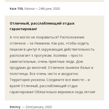
Kaie Tilk
, Estonia — 24th June, 2020
Отличный, расслабляющий отдых
гарантирован!
А что могло не понравиться? Расположение
отличное – за Неманом. Как раз, чтобы ходить
пешком в центр! А окружающая действительность
располагает к прогулкам. Хозяева – просто
замечательные, очень приятные люди. Дом
продуман до мелочей. Отличное льняное белье и
полотенца. Все очень чисто и аккуратно.
Территория ухожена. Соедините все вместе – и
вуаля! Отличный, расслабляющий отдых
гарантирован! Обязательно вернемся сюда летом!
Dmitry
, — 22nd January, 2020