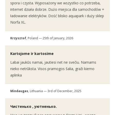
spora i czysta. Wyposażony we wszystko co potrzeba,
internet działa dobrze. Dużo miejsca dla samochodów +
ładowanie elektryków. Dość blisko aquapark i duży sklep
Norfa XL.
Krzysztof
, Poland — 25th of January, 2026
Kartojome ir kartosime
Labai jaukūs namai, jautiesi net ne svečiu. Namams
nieko netrūksta. Visos pramogos šalia, graži kiemo
aplinka
Mindaugas
, Lithuania — 3rd of December, 2025
Чистенько , уютненько.