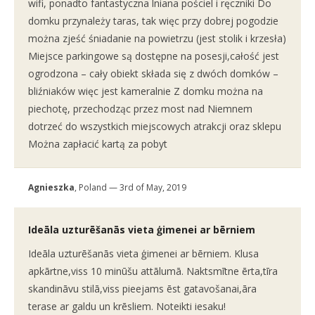
wifi, ponadto fantastyczna lniana pościel i ręczniki Do
domku przynależy taras, tak więc przy dobrej pogodzie
można zjeść śniadanie na powietrzu (jest stolik i krzesła)
Miejsce parkingowe są dostępne na posesji,całość jest
ogrodzona – cały obiekt składa się z dwóch domków –
bliźniaków więc jest kameralnie Z domku można na
piechotę, przechodząc przez most nad Niemnem
dotrzeć do wszystkich miejscowych atrakcji oraz sklepu
Można zapłacić kartą za pobyt
Agnieszka
, Poland — 3rd of May, 2019
Ideāla uzturēšanās vieta ģimenei ar bērniem
Ideāla uzturēšanās vieta ģimenei ar bērniem. Klusa
apkārtne,viss 10 minūšu attālumā. Naktsmītne ērta,tīra
skandināvu stilā,viss pieejams ēst gatavošanai,āra
terase ar galdu un krēsliem. Noteikti iesaku!