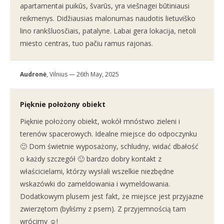
apartamentai puikūs, švarūs, yra viešnagei būtiniausi
reikmenys. Didžiausias malonumas naudotis lietuviško
lino rankšluosčiais, patalyne. Labai gera lokacija, netoli
miesto centras, tuo pačiu ramus rajonas.
Audronė
, Vilnius — 26th May, 2025
Pięknie położony obiekt
Pięknie położony obiekt, wokół mnóstwo zieleni i
terenów spacerowych. Idealne miejsce do odpoczynku
🙂 Dom świetnie wyposażony, schludny, widać dbałość
o każdy szczegół 🙂 bardzo dobry kontakt z
właścicielami, którzy wysłali wszelkie niezbędne
wskazówki do zameldowania i wymeldowania.
Dodatkowym plusem jest fakt, że miejsce jest przyjazne
zwierzętom (byliśmy z psem). Z przyjemnością tam
wrócimy ☺️!