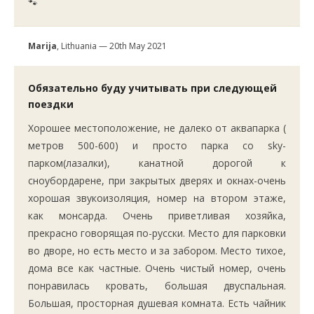
🐾
Marija
, Lithuania — 20th May 2021
Обязательно буду учитывать при следующей
поездки
Хорошее местоположение, не далеко от аквапарка (
метров 500-600) и просто парка со sky-
парком(лазалки), канатной дорогой к
сноубордарене, при закрытых дверях и окнах-очень
хорошая звукоизоляция, номер на втором этаже,
как монсарда. Очень приветливая хозяйка,
прекрасно говорящая по-русски. Место для парковки
во дворе, но есть место и за забором. Место тихое,
дома все как частные. Очень чистый номер, очень
понравилась кровать, большая двуспальная.
Большая, просторная душевая комната. Есть чайник