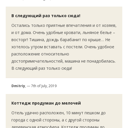
В следующий раз только сюда!
Остались только приятные впечатления и от хозяев,
и от дома. Очень удобные кровати, льняное белье –
восторг! Тишина, дождь барабанит по крыше… Не
хотелось утром вставать с постели. Очень удобное
расположение относительно
достопримечательностей, машина не понадобилась.
В следующий раз только сюда!
Dmitriy
, — 7th of July, 2019
Коттедж продуман до мелочей
Отель удачно расположен, 10 минут пешком до
города с одной стороны, а с другой стороны
деревенская атмосфера. Коттедж продуман до