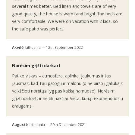
several times better. Bed linen and towels are of very
good quality, the house is warm and bright, the beds are
very comfortable. We were on vacation with 2 kids, so
the safe patio was perfect.
Akvilė
, Lithuania — 12th September 2022
Norėsim grįžti darkart
Patiko viskas – atmosfera, aplinka, jaukumas ir tas
jausmas, kad Tau patogu ir malonu (o ne pirštų galiukais
vaikščioti norėtųsi lyg pas kažką namuose). Norėsim
grįžti darkart, ir ne tik nakčiai. Vieta, kurią rekomenduosiu
draugams.
Augustė
, Lithuania — 20th December 2021