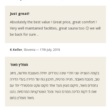
Just great!
Absolutely the best value ! Great price, great comfort !
Very well maintained facilities, great sauna too 🙂 we will
be back for sure ..
K.Keller
, Slovenia — 17th July, 2018
מומלץ מאוד
בקומה השנייה שני חדרי שינה נפרדים. יחידה מעוצבת וחדשה, מיזוג
טוב, מטבח מאובזר, חנייה פרטית, תיכנון נוח של הדירה בעלי הדירה
נחמדים מאוד, מיקום מצוין מצד אחד מקום שקט ופסטורלי יחד עם
זאת 5 דקות הליכה ממרכז העיר ומכל האטרקציות המרכזיות. נהנו
מאוד מומלץ בחום.