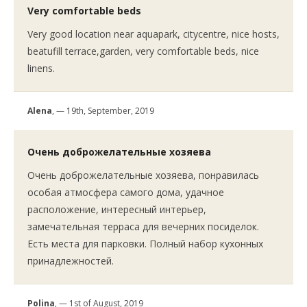
Very comfortable beds
Very good location near aquapark, citycentre, nice hosts,
beatufill terrace,garden, very comfortable beds, nice
linens.
Alena
, — 19th, September, 2019
Очень доброжелательные хозяева
Очень доброжелательные хозяева, понравилась
особая атмосфера самого дома, удачное
расположение, интересный интерьер,
замечательная терраса для вечерних посиделок.
Есть места для парковки. Полный набор кухонных
принадлежностей.
Polina
, — 1st of August, 2019