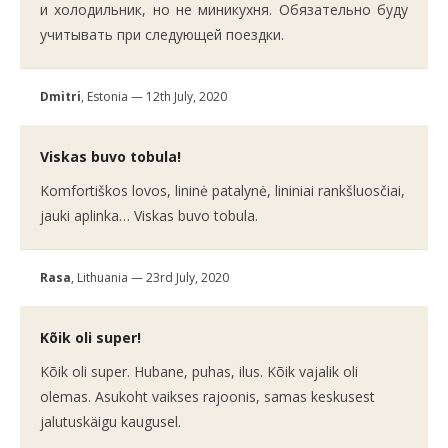
и холодильник, но не миникухня. Обязательно буду
учитывать при следующей поездки.
Dmitri
, Estonia — 12th July, 2020
Viskas buvo tobula!
Komfortiškos lovos, lininė patalynė, lininiai rankšluosčiai,
jauki aplinka… Viskas buvo tobula.
Rasa
, Lithuania — 23rd July, 2020
Kõik oli super!
Kõik oli super. Hubane, puhas, ilus. Kõik vajalik oli
olemas. Asukoht vaikses rajoonis, samas keskusest
jalutuskäigu kaugusel.