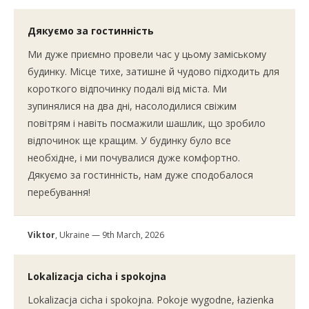
Дякуємо за гостинність
Ми дуже приємно провели час у цьому заміському
будинку. Місце тихе, затишне й чудово підходить для
короткого відпочинку подалі від міста. Ми
зупинялися на два дні, насолодилися свіжим
повітрям і навіть посмажили шашлик, що зробило
відпочинок ще кращим. У будинку було все
необхідне, і ми почувалися дуже комфортно.
Дякуємо за гостинність, нам дуже сподобалося
перебування!
Viktor
, Ukraine — 9th March, 2026
Lokalizacja cicha i spokojna
Lokalizacja cicha i spokojna. Pokoje wygodne, łazienka