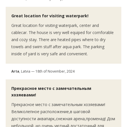
Great location for visiting waterpark!
Great location for visiting waterpark, center and
cablecar. The house is very well equiped for comforable
and cozy stay. There are heated pipes where to dry
towels and swim stuff after aqua park. The parking
inside of yard is very safe and convenient.
Arta
, Latvia — 18th of November, 2024
Прекрасное место с замечательным
хозяевами!
Прекрасное место с замечательным хозяевами!
Великолепное расположение,в шаговой
доступности аквапарк,снежная арена,променад! Дом
небольшой ,но очень уютный,достаточный для