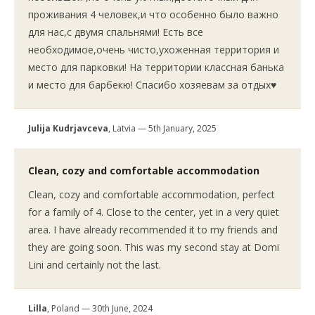
проживания 4 человек,и что особенно было важно
для нас,с двумя спальнями! Есть все
необходимое,очень чисто,ухоженная территория и
место для парковки! На территории классная банька
и место для барбекю! Спасибо хозяевам за отдых♥️
Julija Kudrjavceva
, Latvia — 5th January, 2025
Clean, cozy and comfortable accommodation
Clean, cozy and comfortable accommodation, perfect
for a family of 4. Close to the center, yet in a very quiet
area. I have already recommended it to my friends and
they are going soon. This was my second stay at Domi
Lini and certainly not the last.
Lilla
, Poland — 30th June, 2024