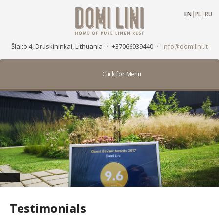
EN
|
PL
|
RU
Šlaito 4, Druskininkai, Lithuania
·
+37066039440
·
info@domilini.lt
Click for Menu
Testimonials