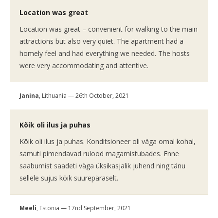
Location was great
Location was great – convenient for walking to the main
attractions but also very quiet. The apartment had a
homely feel and had everything we needed. The hosts
were very accommodating and attentive.
Janina
, Lithuania — 26th October, 2021
Kõik oli ilus ja puhas
Kõik oli ilus ja puhas. Konditsioneer oli väga omal kohal,
samuti pimendavad rulood magamistubades. Enne
saabumist saadeti väga üksikasjalik juhend ning tänu
sellele sujus kõik suurepäraselt.
Meeli
, Estonia — 17nd September, 2021