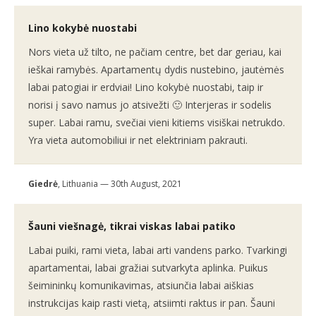
Lino kokybė nuostabi
Nors vieta už tilto, ne pačiam centre, bet dar geriau, kai
ieškai ramybės. Apartamentų dydis nustebino, jautėmės
labai patogiai ir erdviai! Lino kokybė nuostabi, taip ir
norisi į savo namus jo atsivežti 🙂 Interjeras ir sodelis
super. Labai ramu, svečiai vieni kitiems visiškai netrukdo.
Yra vieta automobiliui ir net elektriniam pakrauti.
Giedrė
, Lithuania — 30th August, 2021
Šauni viešnagė, tikrai viskas labai patiko
Labai puiki, rami vieta, labai arti vandens parko. Tvarkingi
apartamentai, labai gražiai sutvarkyta aplinka. Puikus
šeimininkų komunikavimas, atsiunčia labai aiškias
instrukcijas kaip rasti vietą, atsiimti raktus ir pan. Šauni