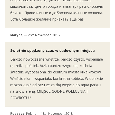
машиной ,т.к. центр города и аквапарк расположены
близко. Приветливые и доброжелательные хозяева.
Есть большое желание приехать еще раз.
Maryna
, — 26th November, 2018
Swietnie spędzony czas w cudownym miejscu
Bardzo nowoczesne wnętrze, bardzo czysto, wspaniałe
ręczniki i pościel., łózka bardzo wygodne, kuchnia
świetnie wyposażona. do centrum miasta kilka kroków.
Właścicielka – wspaniała, konkretna kobieta. W obiekcie
można kupić od razu ze zniżką wejście do aqua parku i
na snow arenę. MIEJSCE GODNE POLECENIA I
POWROTU!!!
Rudaaga
, Poland — 18th November, 2018