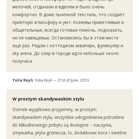
мелочей, отдыхали в вдвоем и было очень
комфортно. В доме льненной текстиль, что создаёт
приятную атмосферу и уют. Хозяевы приветливые и
общительные, всегда готовые помочь, подсказать,
но не навящевые. Остановились бы в этом месте
еще раз. Рядом с коттеджом аквапарк, фуникулёр и
sky arena. До озер в городе идти небольше около
получаса.
Yulia Reyli
, Yulia Reyli — 21st of June, 2019
W prostym skandywaskim stylu
Domek wyjątkowo przyjemny, w prostym
skandywaskim stylu, wszystkie udogodnienia potrzebne
do kilkudniowego pobytu są dostępne – naczynia,
zmywarka, płyta grzewcza, tv, dodatkowe koce i świetne