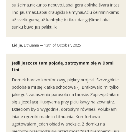
su šeima,niekur to nebuvo.Labai gera aplinka,švara ir tas
lino jausmas.Labai draugiški kaimynai.Ačiū šeimininkams
už svetingumą,už kantrybę ir tikrai dar grįšime.Labai
sunku buvo Jus palikti.Iki
Lidija
, Lithuania — 13th of October, 2025
Jeśli jeszcze tam pojadę, zatrzymam się w Domi
Lini
Domek bardzo komfortowy, piękny projekt. Szczególnie
podobała mi się klatka schodowa:-). Brakowało mi tylko
jakiegoś zadaszenia-parasola na tarasie. Zaprzyjaźniłam
się z jeżdżącą Husqvarną przy piciu kawy na zewnątrz.
Dzieciom było wygodnie, dorosłym również. Polubiłam
lniane ręczniki made in Lithuania. Komfortowo
ugotowałam jeden obiad w aneksie. Z domku na
piechotę przechodzi się przez most “nad Niemnem” i już