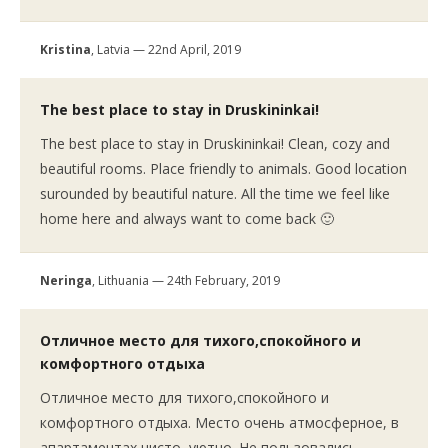
Kristina
, Latvia — 22nd April, 2019
The best place to stay in Druskininkai!
The best place to stay in Druskininkai! Clean, cozy and
beautiful rooms. Place friendly to animals. Good location
surounded by beautiful nature. All the time we feel like
home here and always want to come back 🙂
Neringa
, Lithuania — 24th February, 2019
Отличное место для тихого,спокойного и
комфортного отдыха
Отличное место для тихого,спокойного и
комфортного отдыха. Место очень атмосферное, в
апартаментах чисто, уютно. Не пользовались