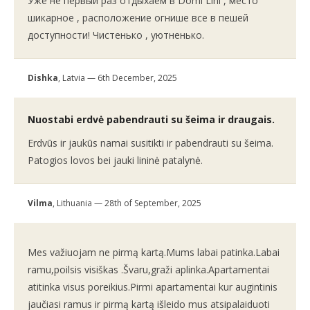
Уже не первый раз отдыхаем в Domi Lini , место
шикарное , расположение огнише все в пешей
доступности! Чистенько , уютненько.
Dishka
, Latvia — 6th December, 2025
Nuostabi erdvė pabendrauti su šeima ir draugais.
Erdvūs ir jaukūs namai susitikti ir pabendrauti su šeima.
Patogios lovos bei jauki lininė patalynė.
Vilma
, Lithuania — 28th of September, 2025
Mes važiuojam ne pirmą kartą.Mums labai patinka.Labai
ramu,poilsis visiškas .Švaru,graži aplinka.Apartamentai
atitinka visus poreikius.Pirmi apartamentai kur augintinis
jaučiasi ramus ir pirmą kartą išleido mus atsipalaiduoti